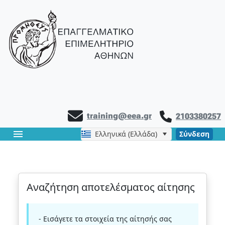
training@eea.gr
2103380257
menu
Ελληνικά (Ελλάδα)
Σύνδεση
Αναζήτηση αποτελέσματος αίτησης
- Εισάγετε τα στοιχεία της αίτησής σας