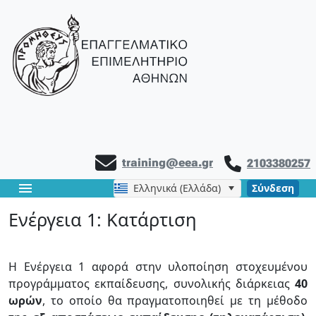
training@eea.gr
2103380257
menu
Ελληνικά (Ελλάδα)
Σύνδεση
Ενέργεια 1: Κατάρτιση
Η Ενέργεια 1 αφορά στην υλοποίηση στοχευμένου
προγράμματος εκπαίδευσης, συνολικής διάρκειας
40
ωρών
, το οποίο θα πραγματοποιηθεί με τη μέθοδο