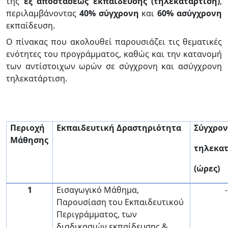
της
εξ αποστάσεως εκπαίδευσης (τηλεκατάρτιση)
,
περιλαμβάνοντας
40% σύγχρονη
και
60% ασύγχρονη
εκπαίδευση.
Ο πίνακας που ακολουθεί παρουσιάζει τις θεματικές
ενότητες του προγράμματος, καθώς και την κατανομή
των αντίστοιχων ωρών σε σύγχρονη και ασύγχρονη
τηλεκατάρτιση.
Περιοχή
Εκπαιδευτική Δραστηριότητα
Σύγχρο
Μάθησης
τηλεκα
(ώρες)
1
Εισαγωγικό Μάθημα,
-
Παρουσίαση του Εκπαιδευτικού
Περιγράμματος, των
διαδικασιών εκπαίδευσης &